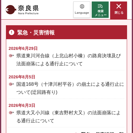
奈良県
検索
Language
閉じる
メニュー
緊急・災害情報
2026年6月29日
県道東川河合線（上北山村小橡）の路肩決壊及び
法面崩落による通行止について
2026年8月5日
国道168号（十津川村平谷）の崩土による通行止に
ついて(迂回路有り)
2026年6月3日
県道大又小川線（東吉野村大又）の法面崩落によ
る通行止について