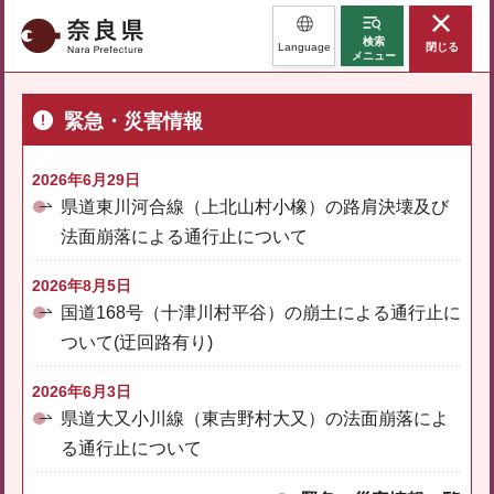
奈良県
検索
Language
閉じる
メニュー
緊急・災害情報
2026年6月29日
県道東川河合線（上北山村小橡）の路肩決壊及び
法面崩落による通行止について
2026年8月5日
国道168号（十津川村平谷）の崩土による通行止に
ついて(迂回路有り)
2026年6月3日
県道大又小川線（東吉野村大又）の法面崩落によ
る通行止について