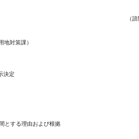
（諮
用地対策課）
示決定
時間とする理由および根拠