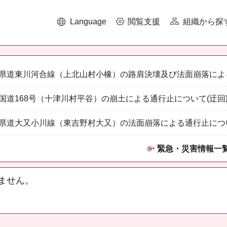
Language
閲覧支援
組織から探
県道東川河合線（上北山村小橡）の路肩決壊及び法面崩落によ
国道168号（十津川村平谷）の崩土による通行止について(迂回
県道大又小川線（東吉野村大又）の法面崩落による通行止につ
緊急・災害情報一
ません。