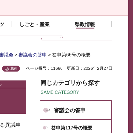
ツ
しごと・産業
県政情報
審議会
>
審議会の答申
> 答申第66号の概要
ページ番号：11666
更新日：2026年2月27日
印刷
同じカテゴリから探す
審議会の答申
する異議申
答申第117号の概要