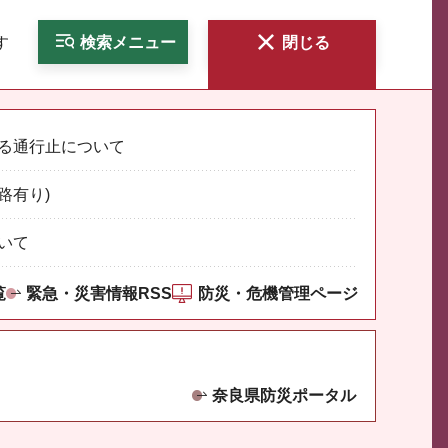
す
検索
メニュー
閉じる
る通行止について
路有り)
いて
覧
緊急・災害情報RSS
防災・危機管理ページ
奈良県防災ポータル