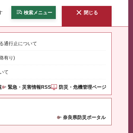
す
検索
メニュー
閉じる
る通行止について
路有り)
いて
覧
緊急・災害情報RSS
防災・危機管理ページ
奈良県防災ポータル