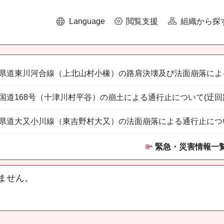
Language
閲覧支援
組織から探
県道東川河合線（上北山村小橡）の路肩決壊及び法面崩落によ
国道168号（十津川村平谷）の崩土による通行止について(迂回
県道大又小川線（東吉野村大又）の法面崩落による通行止につ
緊急・災害情報一
ません。