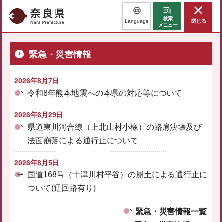
奈良県
検索
Language
閉じる
メニュー
緊急・災害情報
2026年8月7日
令和8年熊本地震への本県の対応等について
2026年6月29日
県道東川河合線（上北山村小橡）の路肩決壊及び
法面崩落による通行止について
2026年8月5日
国道168号（十津川村平谷）の崩土による通行止に
ついて(迂回路有り)
緊急・災害情報一覧