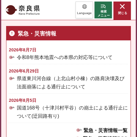
奈良県
検索
Language
閉じる
メニュー
緊急・災害情報
2026年8月7日
令和8年熊本地震への本県の対応等について
2026年6月29日
県道東川河合線（上北山村小橡）の路肩決壊及び
法面崩落による通行止について
2026年8月5日
国道168号（十津川村平谷）の崩土による通行止に
ついて(迂回路有り)
緊急・災害情報一覧