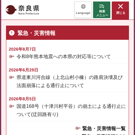
奈良県
検索
Language
閉じる
メニュー
緊急・災害情報
2026年8月7日
令和8年熊本地震への本県の対応等について
2026年6月29日
県道東川河合線（上北山村小橡）の路肩決壊及び
法面崩落による通行止について
2026年8月5日
国道168号（十津川村平谷）の崩土による通行止に
ついて(迂回路有り)
緊急・災害情報一覧