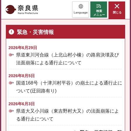
奈良県
検索
Language
閉じる
メニュー
緊急・災害情報
2026年6月29日
県道東川河合線（上北山村小橡）の路肩決壊及び
法面崩落による通行止について
2026年8月5日
国道168号（十津川村平谷）の崩土による通行止に
ついて(迂回路有り)
2026年6月3日
県道大又小川線（東吉野村大又）の法面崩落によ
る通行止について