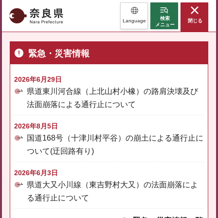
奈良県
検索
Language
閉じる
メニュー
緊急・災害情報
2026年6月29日
県道東川河合線（上北山村小橡）の路肩決壊及び
法面崩落による通行止について
2026年8月5日
国道168号（十津川村平谷）の崩土による通行止に
ついて(迂回路有り)
2026年6月3日
県道大又小川線（東吉野村大又）の法面崩落によ
る通行止について