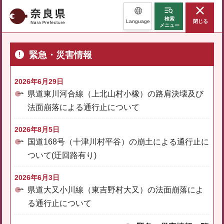
奈良県
検索
Language
閉じる
メニュー
緊急・災害情報
2026年6月29日
県道東川河合線（上北山村小橡）の路肩決壊及び
法面崩落による通行止について
2026年8月5日
国道168号（十津川村平谷）の崩土による通行止に
ついて(迂回路有り)
2026年6月3日
県道大又小川線（東吉野村大又）の法面崩落によ
る通行止について