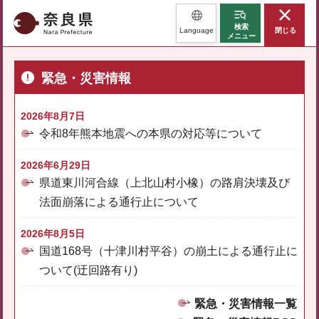
奈良県
検索
Language
閉じる
メニュー
緊急・災害情報
2026年8月7日
令和8年熊本地震への本県の対応等について
2026年6月29日
県道東川河合線（上北山村小橡）の路肩決壊及び
法面崩落による通行止について
2026年8月5日
国道168号（十津川村平谷）の崩土による通行止に
ついて(迂回路有り)
緊急・災害情報一覧