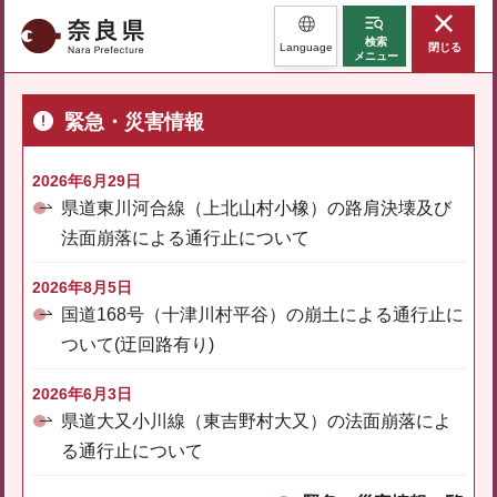
奈良県
検索
Language
閉じる
メニュー
緊急・災害情報
2026年6月29日
県道東川河合線（上北山村小橡）の路肩決壊及び
法面崩落による通行止について
2026年8月5日
国道168号（十津川村平谷）の崩土による通行止に
ついて(迂回路有り)
2026年6月3日
県道大又小川線（東吉野村大又）の法面崩落によ
る通行止について