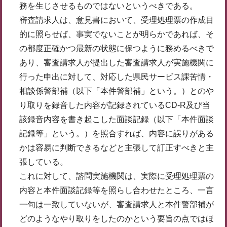
務を生じさせるものではないというべきである。
審査請求人は、意見書において、受理処理票の作成目
的に照らせば、事実でないことが明らかであれば、そ
の都度正確かつ最新の状態に保つように務めるべきで
あり、審査請求人が提出した審査請求人が実施機関に
行った申出に対して、対応した県民サービス課苦情・
相談係警部補（以下「本件警部補」という。）とのや
り取りを録音した内容が記録されているCD-R及び当
該録音内容を書き起こした面談記録（以下「本件面談
記録等」という。）を照合すれば、内容に誤りがある
かは容易に判断できるなどと主張して訂正すべきと主
張している。
これに対して、諮問実施機関は、実際に受理処理票の
内容と本件面談記録等を照らし合わせたところ、一言
一句は一致していないが、審査請求人と本件警部補が
どのようなやり取りをしたのかという要旨の点ではほ