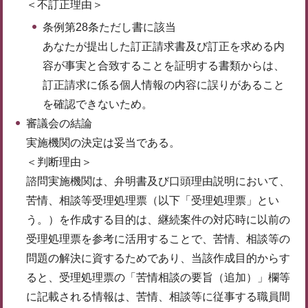
＜不訂正理由＞
条例第28条ただし書に該当
あなたが提出した訂正請求書及び訂正を求める内
容が事実と合致することを証明する書類からは、
訂正請求に係る個人情報の内容に誤りがあること
を確認できないため。
審議会の結論
実施機関の決定は妥当である。
＜判断理由＞
諮問実施機関は、弁明書及び口頭理由説明において、
苦情、相談等受理処理票（以下「受理処理票」とい
う。）を作成する目的は、継続案件の対応時に以前の
受理処理票を参考に活用することで、苦情、相談等の
問題の解決に資するためであり、当該作成目的からす
ると、受理処理票の「苦情相談の要旨（追加）」欄等
に記載される情報は、苦情、相談等に従事する職員間