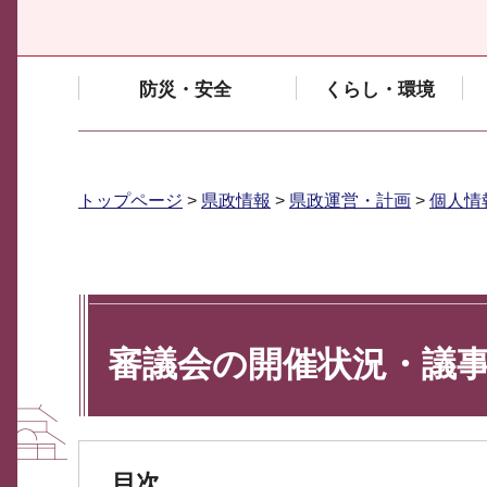
防災・安全
くらし・環境
トップページ
>
県政情報
>
県政運営・計画
>
個人情
審議会の開催状況・議
目次