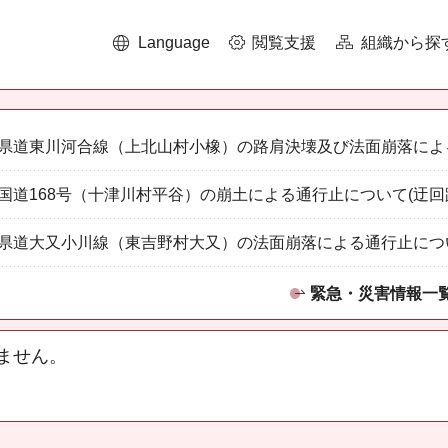
Language
閲覧支援
組織から探
県道東川河合線（上北山村小橡）の路肩決壊及び法面崩落によ
国道168号（十津川村平谷）の崩土による通行止について(迂回
県道大又小川線（東吉野村大又）の法面崩落による通行止につ
緊急・災害情報一
ません。