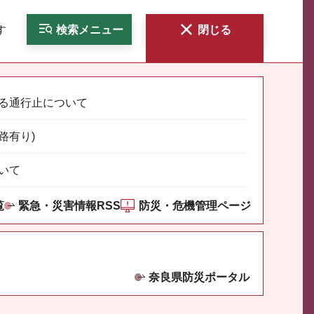
す
検索
メニュー
閉じる
る通行止について
路有り)
いて
覧
緊急・災害情報RSS
防災・危機管理ページ
奈良県防災ポータル