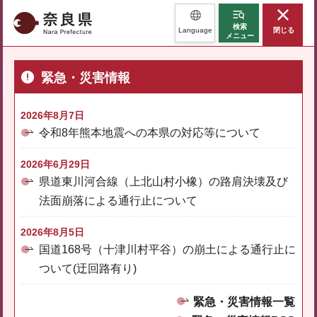
奈良県
検索
Language
閉じる
メニュー
緊急・災害情報
2026年8月7日
令和8年熊本地震への本県の対応等について
2026年6月29日
県道東川河合線（上北山村小橡）の路肩決壊及び
法面崩落による通行止について
2026年8月5日
国道168号（十津川村平谷）の崩土による通行止に
ついて(迂回路有り)
緊急・災害情報一覧