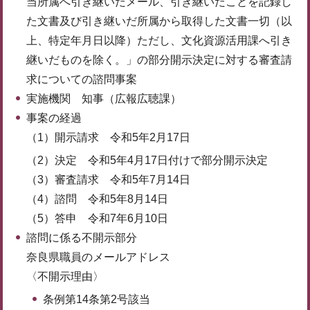
当所属へ引き継いだメール、引き継いだことを記録し
た文書及び引き継いだ所属から取得した文書一切（以
上、特定年月日以降）ただし、文化資源活用課へ引き
継いだものを除く。」の部分開示決定に対する審査請
求についての諮問事案
実施機関 知事（広報広聴課）
事案の経過
（1）開示請求 令和5年2月17日
（2）決定 令和5年4月17日付けで部分開示決定
（3）審査請求 令和5年7月14日
（4）諮問 令和5年8月14日
（5）答申 令和7年6月10日
諮問に係る不開示部分
奈良県職員のメールアドレス
〈不開示理由〉
条例第14条第2号該当