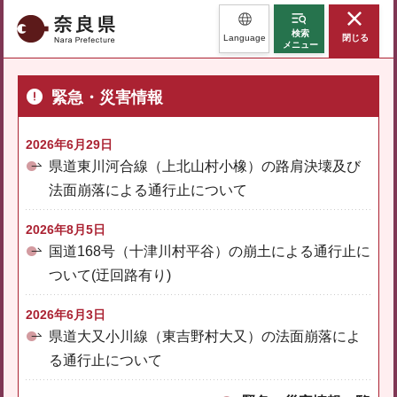
奈良県
検索
Language
閉じる
メニュー
緊急・災害情報
2026年6月29日
県道東川河合線（上北山村小橡）の路肩決壊及び
法面崩落による通行止について
2026年8月5日
国道168号（十津川村平谷）の崩土による通行止に
ついて(迂回路有り)
2026年6月3日
県道大又小川線（東吉野村大又）の法面崩落によ
る通行止について