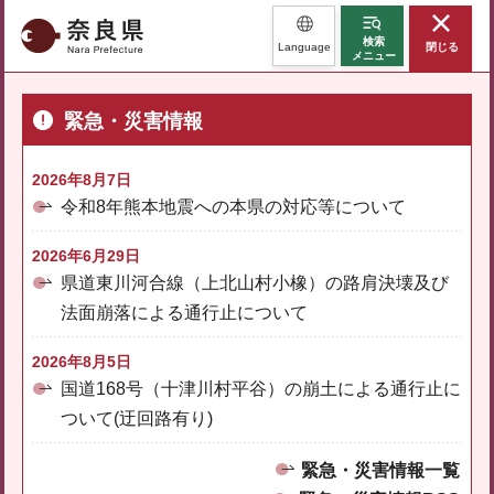
奈良県
検索
Language
閉じる
メニュー
緊急・災害情報
2026年8月7日
令和8年熊本地震への本県の対応等について
2026年6月29日
県道東川河合線（上北山村小橡）の路肩決壊及び
法面崩落による通行止について
2026年8月5日
国道168号（十津川村平谷）の崩土による通行止に
ついて(迂回路有り)
緊急・災害情報一覧