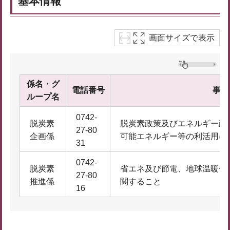
基本情報
画面サイズで表示
係名・グ
電話番号
事務
ループ名
0742-
脱炭素
脱炭素政策及びエネルギー政
27-80
企画係
可能エネルギー等の利活用に
31
0742-
脱炭素
省エネ及び節電、地球温暖化
27-80
推進係
関すること
16