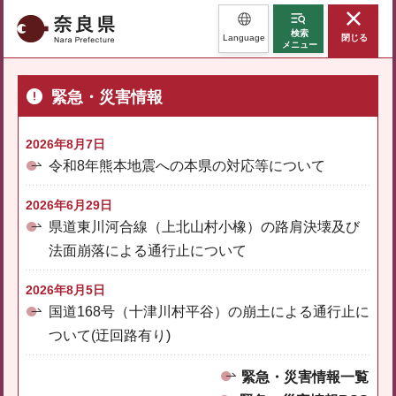
奈良県
検索
Language
閉じる
メニュー
緊急・災害情報
2026年8月7日
令和8年熊本地震への本県の対応等について
2026年6月29日
県道東川河合線（上北山村小橡）の路肩決壊及び
法面崩落による通行止について
2026年8月5日
国道168号（十津川村平谷）の崩土による通行止に
ついて(迂回路有り)
緊急・災害情報一覧