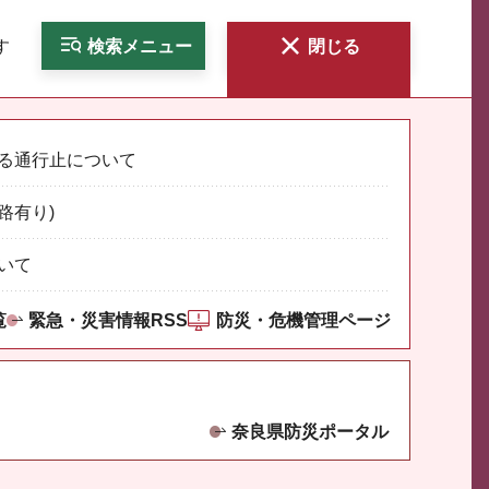
す
検索
メニュー
閉じる
る通行止について
路有り)
いて
覧
緊急・災害情報RSS
防災・危機管理ページ
奈良県防災ポータル