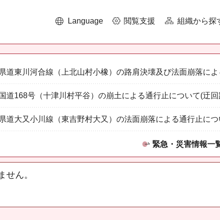
Language
閲覧支援
組織から探
県道東川河合線（上北山村小橡）の路肩決壊及び法面崩落によ
国道168号（十津川村平谷）の崩土による通行止について(迂回
県道大又小川線（東吉野村大又）の法面崩落による通行止につ
緊急・災害情報一
ません。