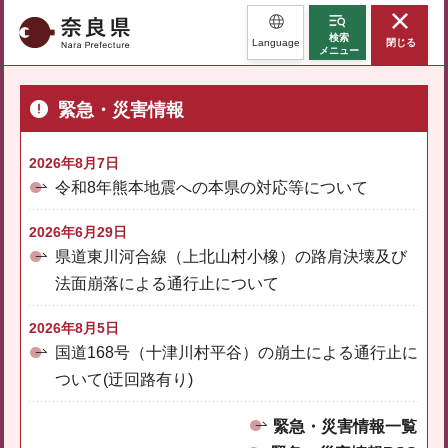
奈良県
検索
Language
閉じる
メニュー
緊急・災害情報
2026年8月7日
令和8年熊本地震への本県の対応等について
2026年6月29日
県道東川河合線（上北山村小橡）の路肩決壊及び
法面崩落による通行止について
2026年8月5日
国道168号（十津川村平谷）の崩土による通行止に
ついて(迂回路有り)
緊急・災害情報一覧