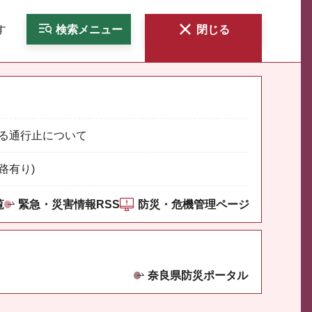
す
検索
メニュー
閉じる
る通行止について
路有り)
覧
緊急・災害情報RSS
防災・危機管理ページ
奈良県防災ポータル