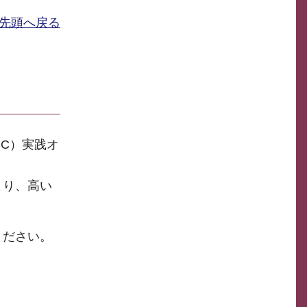
先頭へ戻る
IC）実践オ
より、高い
ください。