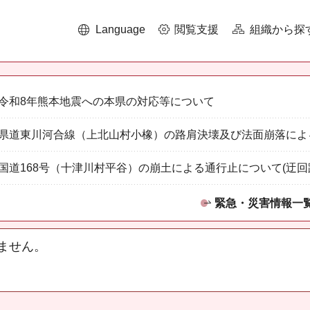
Language
閲覧支援
組織から探
令和8年熊本地震への本県の対応等について
県道東川河合線（上北山村小橡）の路肩決壊及び法面崩落によ
国道168号（十津川村平谷）の崩土による通行止について(迂回
緊急・災害情報一
ません。