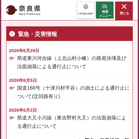
奈良県
検索
Language
閉じる
メニュー
緊急・災害情報
2026年6月29日
県道東川河合線（上北山村小橡）の路肩決壊及び
法面崩落による通行止について
2026年8月5日
国道168号（十津川村平谷）の崩土による通行止に
ついて(迂回路有り)
2026年6月3日
県道大又小川線（東吉野村大又）の法面崩落によ
る通行止について