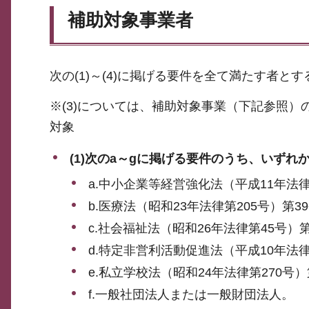
補助対象事業者
次の(1)～(4)に掲げる要件を全て満たす者とす
※(3)については、補助対象事業（下記参照）
対象
(1)次のa～gに掲げる要件のうち、いず
a.中小企業等経営強化法（平成11年法
b.医療法（昭和23年法律第205号）第
c.社会福祉法（昭和26年法律第45号
d.特定非営利活動促進法（平成10年法
e.私立学校法（昭和24年法律第270号
f.一般社団法人または一般財団法人。