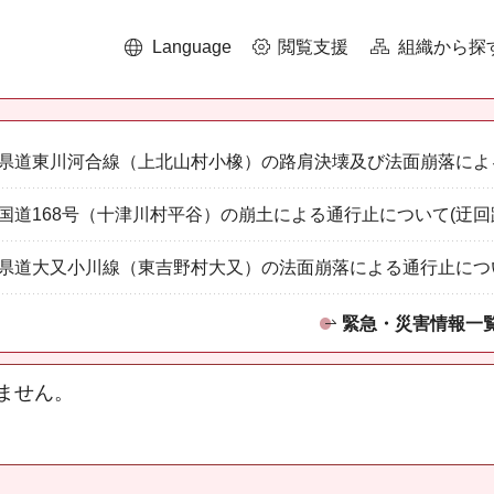
Language
閲覧支援
組織から探
県道東川河合線（上北山村小橡）の路肩決壊及び法面崩落によ
国道168号（十津川村平谷）の崩土による通行止について(迂回
県道大又小川線（東吉野村大又）の法面崩落による通行止につ
緊急・災害情報一
ません。