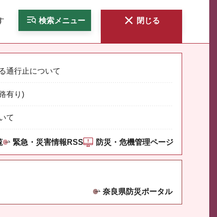
す
検索
メニュー
閉じる
る通行止について
路有り)
いて
覧
緊急・災害情報RSS
防災・危機管理ページ
奈良県防災ポータル