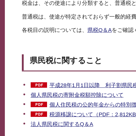
税金は、その使途により分類すると、普通税
普通税は、使途が特定されておらず一般的経
各税目の説明については、
県税Q＆A
をご確認
県民税に関すること
平成28年1月1日以降 利子割県民
個人県民税の寄附金税額控除について
個人住民税の公的年金からの特別徴収
税源移譲について（PDF：2,812K
法人県民税に関するQ＆A