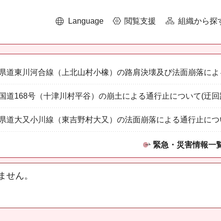
Language
閲覧支援
組織から探
県道東川河合線（上北山村小橡）の路肩決壊及び法面崩落によ
国道168号（十津川村平谷）の崩土による通行止について(迂回
県道大又小川線（東吉野村大又）の法面崩落による通行止につ
緊急・災害情報一
ません。