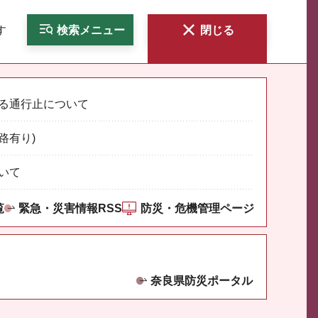
す
検索
メニュー
閉じる
る通行止について
路有り)
いて
覧
緊急・災害情報RSS
防災・危機管理ページ
奈良県防災ポータル