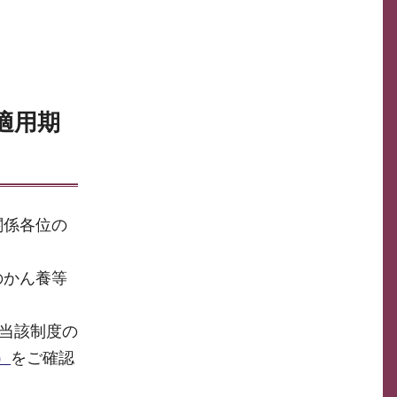
適用期
関係各位の
のかん養等
当該制度の
）
をご確認