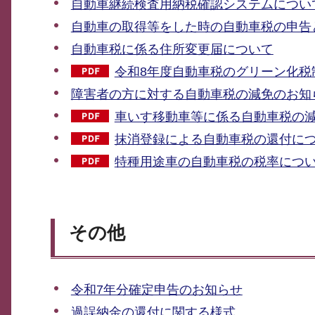
自動車継続検査用納税確認システムについ
自動車の取得等をした時の自動車税の申告
自動車税に係る住所変更届について
令和8年度自動車税のグリーン化税制
障害者の方に対する自動車税の減免のお知
車いす移動車等に係る自動車税の減免
抹消登録による自動車税の還付につい
特種用途車の自動車税の税率について
その他
令和7年分確定申告のお知らせ
過誤納金の還付に関する様式