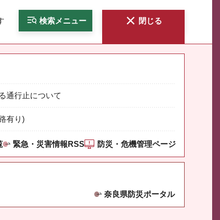
す
検索
メニュー
閉じる
る通行止について
路有り)
覧
緊急・災害情報RSS
防災・危機管理ページ
奈良県防災ポータル