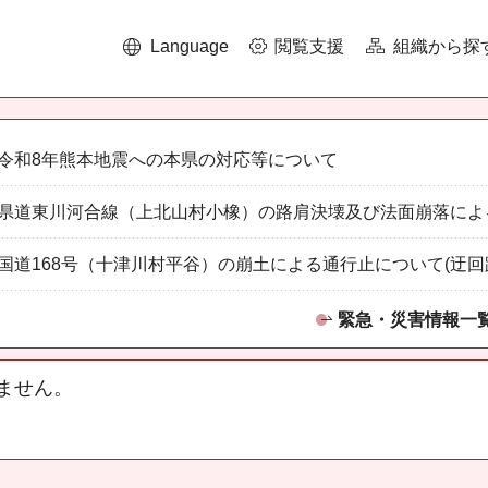
Language
閲覧支援
組織から探
令和8年熊本地震への本県の対応等について
県道東川河合線（上北山村小橡）の路肩決壊及び法面崩落によ
国道168号（十津川村平谷）の崩土による通行止について(迂回
緊急・災害情報一
ません。