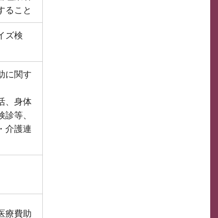
すること
イズ検
助に関す
活、身体
検診等、
・介護連
医療費助