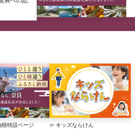
覧表への記
納税特設ページ
キッズならけん