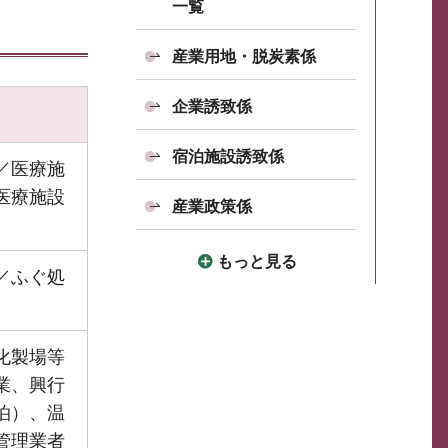
一覧
産業用地・脱炭素係
企業誘致係
宿泊施設誘致係
／医療施
医療施設
産業政策係
もっと見る
／ふぐ処
化製場等
業、興行
泊）、温
管理業者