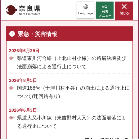
奈良県
検索
Language
閉じる
メニュー
緊急・災害情報
2026年6月29日
県道東川河合線（上北山村小橡）の路肩決壊及び
法面崩落による通行止について
2026年8月5日
国道168号（十津川村平谷）の崩土による通行止に
ついて(迂回路有り)
2026年6月3日
県道大又小川線（東吉野村大又）の法面崩落によ
る通行止について