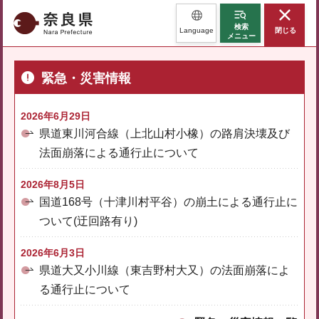
奈良県
検索
Language
閉じる
メニュー
緊急・災害情報
2026年6月29日
県道東川河合線（上北山村小橡）の路肩決壊及び
法面崩落による通行止について
2026年8月5日
国道168号（十津川村平谷）の崩土による通行止に
ついて(迂回路有り)
2026年6月3日
県道大又小川線（東吉野村大又）の法面崩落によ
る通行止について