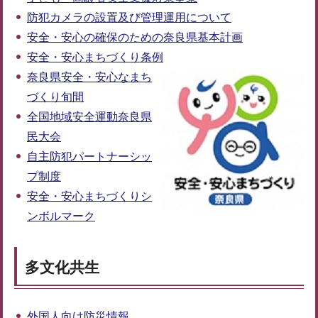
防犯カメラの設置及び管理運用について
安全・安心の確保のための奈良県基本計画
安全・安心まちづくり条例
奈良県安全・安心なまち
づくり旬間
全国地域安全運動奈良県
民大会
自主防犯パートナーシッ
プ制度
安全・安心まちづくりシ
ンボルマーク
多文化共生
外国人向け防災情報