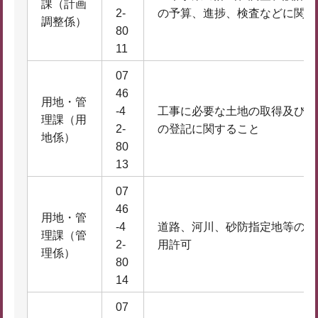
課（計画
2-
の予算、進捗、検査などに関す
調整係）
80
11
07
46
用地・管
-4
工事に必要な土地の取得及び物
理課（用
2-
の登記に関すること
地係）
80
13
07
46
用地・管
-4
道路、河川、砂防指定地等の管
理課（管
2-
用許可
理係）
80
14
07