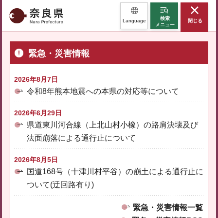
奈良県
検索
Language
閉じる
メニュー
緊急・災害情報
2026年8月7日
令和8年熊本地震への本県の対応等について
2026年6月29日
県道東川河合線（上北山村小橡）の路肩決壊及び
法面崩落による通行止について
2026年8月5日
国道168号（十津川村平谷）の崩土による通行止に
ついて(迂回路有り)
緊急・災害情報一覧