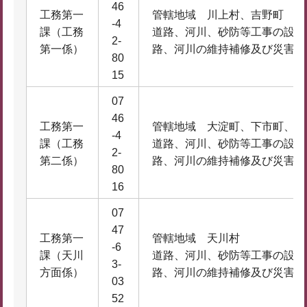
46
工務第一
管轄地域 川上村、吉野町
-4
課（工務
道路、河川、砂防等工事の設計
2-
第一係）
路、河川の維持補修及び災害復
80
15
07
46
工務第一
管轄地域 大淀町、下市町、黒
-4
課（工務
道路、河川、砂防等工事の設計
2-
第二係）
路、河川の維持補修及び災害復
80
16
07
47
工務第一
管轄地域 天川村
-6
課（天川
道路、河川、砂防等工事の設計
3-
方面係）
路、河川の維持補修及び災害復
03
52