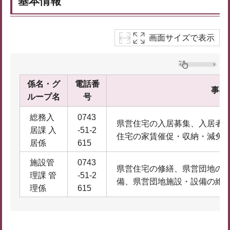
基本情報
画面サイズで表示
係名・グ
電話番
事務
ループ名
号
総務入
0743
県営住宅の入居募集、入居者
居課 入
-51-2
住宅の家賃催促・収納・減免
居係
615
施設管
0743
県営住宅の修繕、県営団地の
理課 管
-51-2
備、県営団地施設・設備の維
理係
615