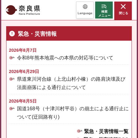
奈良県
検索
Language
閉じる
メニュー
緊急・災害情報
2026年8月7日
令和8年熊本地震への本県の対応等について
2026年6月29日
県道東川河合線（上北山村小橡）の路肩決壊及び
法面崩落による通行止について
2026年8月5日
国道168号（十津川村平谷）の崩土による通行止に
ついて(迂回路有り)
緊急・災害情報一覧