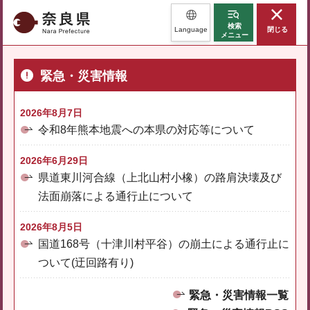
奈良県
検索
Language
閉じる
メニュー
緊急・災害情報
2026年8月7日
令和8年熊本地震への本県の対応等について
2026年6月29日
県道東川河合線（上北山村小橡）の路肩決壊及び
法面崩落による通行止について
2026年8月5日
国道168号（十津川村平谷）の崩土による通行止に
ついて(迂回路有り)
緊急・災害情報一覧