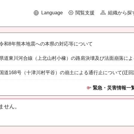
Language
閲覧支援
組織から探
令和8年熊本地震への本県の対応等について
県道東川河合線（上北山村小橡）の路肩決壊及び法面崩落によ
国道168号（十津川村平谷）の崩土による通行止について(迂回
緊急・災害情報一
ません。