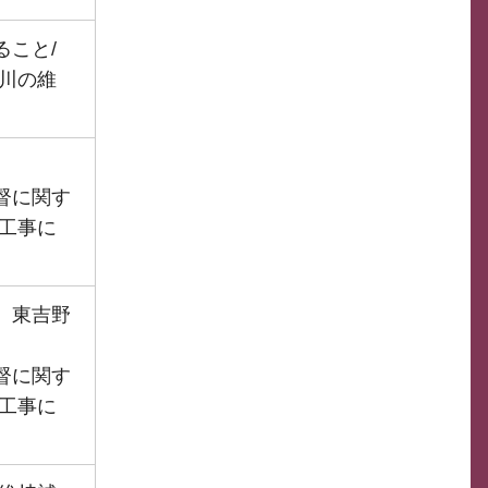
こと/
川の維
督に関す
工事に
、東吉野
督に関す
工事に