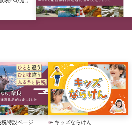
覧表への記
納税特設ページ
キッズならけん