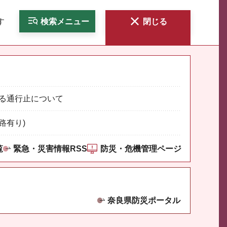
す
検索
メニュー
閉じる
る通行止について
路有り)
覧
緊急・災害情報RSS
防災・危機管理ページ
奈良県防災ポータル