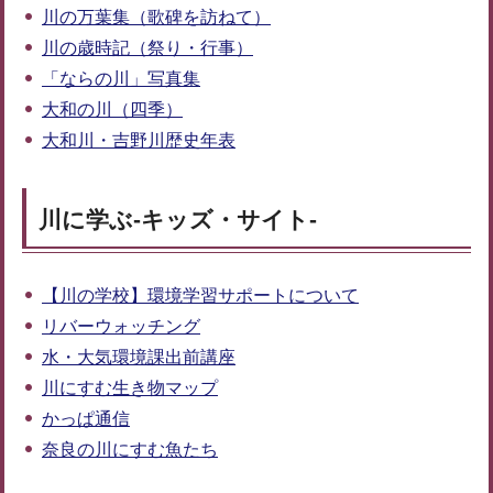
川の万葉集（歌碑を訪ねて）
川の歳時記（祭り・行事）
「ならの川」写真集
大和の川（四季）
大和川・吉野川歴史年表
川に学ぶ-キッズ・サイト-
【川の学校】環境学習サポートについて
リバーウォッチング
水・大気環境課出前講座
川にすむ生き物マップ
かっぱ通信
奈良の川にすむ魚たち