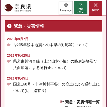
奈良県
検索
Language
閉じる
メニュー
緊急・災害情報
2026年8月7日
令和8年熊本地震への本県の対応等について
2026年6月29日
県道東川河合線（上北山村小橡）の路肩決壊及び
法面崩落による通行止について
2026年8月5日
国道168号（十津川村平谷）の崩土による通行止に
ついて(迂回路有り)
緊急・災害情報一覧