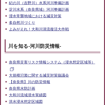
紀の川（吉野川）水系河川整備計画
淀川水系（奈良県域）河川整備計画
浸水常襲地域における減災対策
多自然川づくり
よみがえれ！大和川清流復活大作戦
川を知る-河川防災情報-
奈良県災害リスク情報システム（浸水想定区域等）
大規模氾濫に関する減災対策協議会
【奈良県】川の防災情報
奈良県水防計画
大和川流域浸水実績図
洪水浸水想定区域図