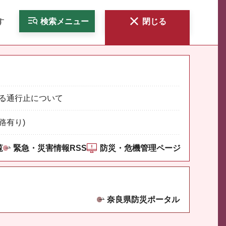
す
検索
メニュー
閉じる
る通行止について
路有り)
覧
緊急・災害情報RSS
防災・危機管理ページ
奈良県防災ポータル