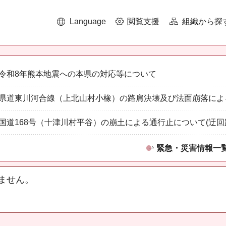
Language
閲覧支援
組織から探
令和8年熊本地震への本県の対応等について
県道東川河合線（上北山村小橡）の路肩決壊及び法面崩落によ
国道168号（十津川村平谷）の崩土による通行止について(迂回
緊急・災害情報一
ません。