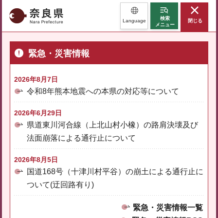
奈良県
検索
Language
閉じる
メニュー
緊急・災害情報
2026年8月7日
令和8年熊本地震への本県の対応等について
2026年6月29日
県道東川河合線（上北山村小橡）の路肩決壊及び
法面崩落による通行止について
2026年8月5日
国道168号（十津川村平谷）の崩土による通行止に
ついて(迂回路有り)
緊急・災害情報一覧