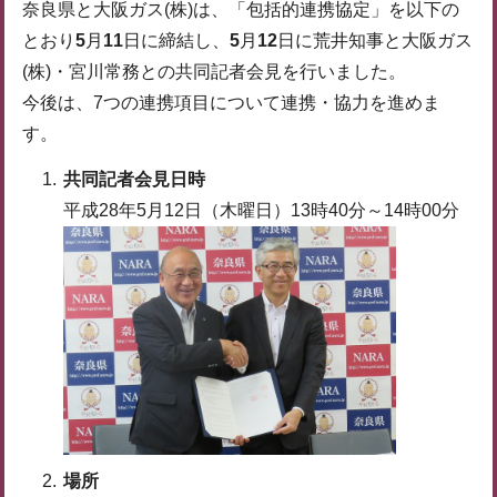
奈良県と大阪ガス(株)は、「包括的連携協定」を以下の
とおり
5
月
11
日に締結し、
5
月
12
日に荒井知事と大阪ガス
(株)・宮川常務との共同記者会見を行いました。
今後は、7つの連携項目について連携・協力を進めま
す。
共同記者会見日時
平成28年5月12日（木曜日）13時40分～14時00分
場所