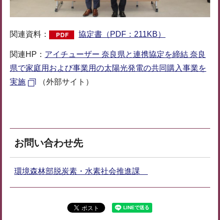
関連資料：
協定書（PDF：211KB）
関連HP：
アイチューザー 奈良県と連携協定を締結 奈良
県で家庭用および事業用の太陽光発電の共同購入事業を
実施
（外部サイト）
お問い合わせ先
環境森林部脱炭素・水素社会推進課