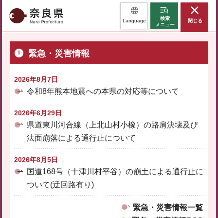
奈良県
検索
Language
閉じる
メニュー
緊急・災害情報
2026年8月7日
令和8年熊本地震への本県の対応等について
2026年6月29日
県道東川河合線（上北山村小橡）の路肩決壊及び
法面崩落による通行止について
2026年8月5日
国道168号（十津川村平谷）の崩土による通行止に
ついて(迂回路有り)
緊急・災害情報一覧