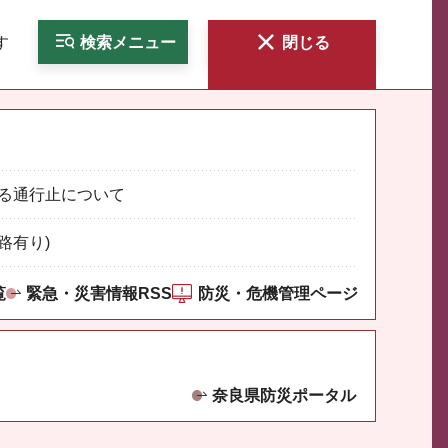
す
検索
メニュー
閉じる
る通行止について
路有り)
覧
緊急・災害情報RSS
防災・危機管理ページ
奈良県防災ポータル