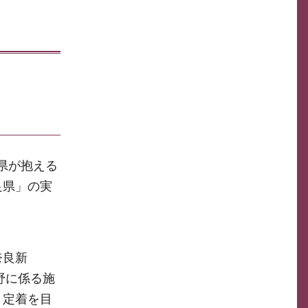
県が抱える
良県」の実
奈良新
野に係る施
・定着を目