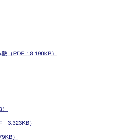
版（PDF：8,190KB）
B）
3,323KB）
79KB）