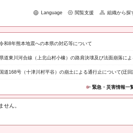
Language
閲覧支援
組織から探
令和8年熊本地震への本県の対応等について
県道東川河合線（上北山村小橡）の路肩決壊及び法面崩落によ
国道168号（十津川村平谷）の崩土による通行止について(迂回
緊急・災害情報一
ません。