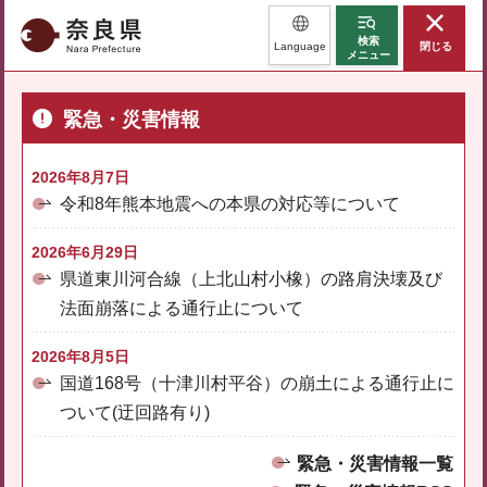
奈良県
検索
Language
閉じる
メニュー
緊急・災害情報
2026年8月7日
令和8年熊本地震への本県の対応等について
2026年6月29日
県道東川河合線（上北山村小橡）の路肩決壊及び
法面崩落による通行止について
2026年8月5日
国道168号（十津川村平谷）の崩土による通行止に
ついて(迂回路有り)
緊急・災害情報一覧