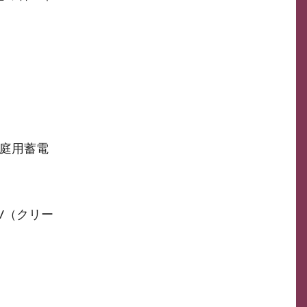
庭用蓄電
V（クリー