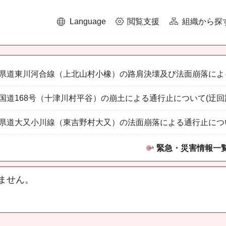
Language
閲覧支援
組織から探
県道東川河合線（上北山村小橡）の路肩決壊及び法面崩落によ
国道168号（十津川村平谷）の崩土による通行止について(迂回
県道大又小川線（東吉野村大又）の法面崩落による通行止につ
緊急・災害情報一
ません。