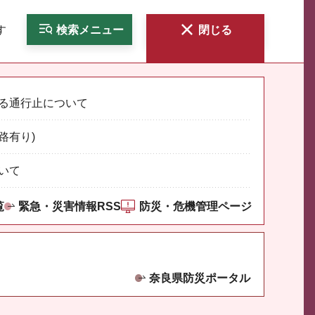
す
検索
メニュー
閉じる
る通行止について
路有り)
いて
覧
緊急・災害情報RSS
防災・危機管理ページ
奈良県防災ポータル