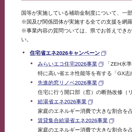
国等が実施している補助金制度について、一
※国及び関係団体が実施する全ての支援を網
※事業内容の質問ついては、県でお答えでき
い。
住宅省エネ2026キャンペーン
みらいエコ住宅2026事業
「ZEH水
特に高い省エネ性能等を有する「GX志
先進的窓リノベ2026事業
住宅に行う開口部（窓）の断熱改修（
給湯省エネ2026事業
家庭のエネルギー消費で大きな割合を
賃貸集合給湯省エネ2026事業
家庭のエネルギー消費で大きな割合を