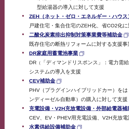
型給湯器の導入に対して支援
ZEH（ネット・ゼロ・エネルギー・ハウス
戸建住宅・集合住宅のZEH化、省CO2化
二酸化炭素排出抑制対策事業費等補助金
既存住宅の断熱リフォームに対する支援事
DR家庭用蓄電池事業
DR
「ディマンドリスポンス」：電力需給
（
システムの導入を支援
CEV補助金
PHV（プラグインハイブリッドカー）をは
ンディーゼル自動車）の購入に対して支援
充電設備・V2H充放電設備・外部給電器補
CEV、EV・PHEV用充電設備、V2H充
水素供給設備補助金