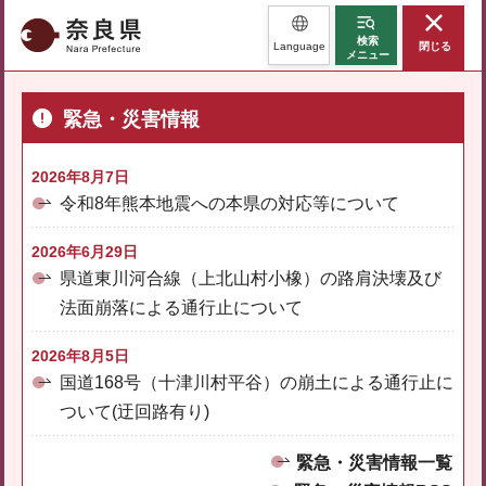
奈良県
検索
Language
閉じる
メニュー
緊急・災害情報
2026年8月7日
令和8年熊本地震への本県の対応等について
2026年6月29日
県道東川河合線（上北山村小橡）の路肩決壊及び
法面崩落による通行止について
2026年8月5日
国道168号（十津川村平谷）の崩土による通行止に
ついて(迂回路有り)
緊急・災害情報一覧