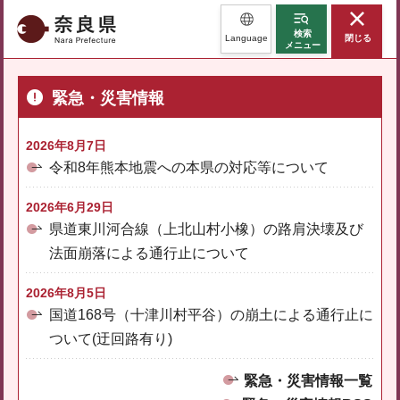
奈良県
検索
Language
閉じる
メニュー
緊急・災害情報
2026年8月7日
令和8年熊本地震への本県の対応等について
2026年6月29日
県道東川河合線（上北山村小橡）の路肩決壊及び
法面崩落による通行止について
2026年8月5日
国道168号（十津川村平谷）の崩土による通行止に
ついて(迂回路有り)
緊急・災害情報一覧