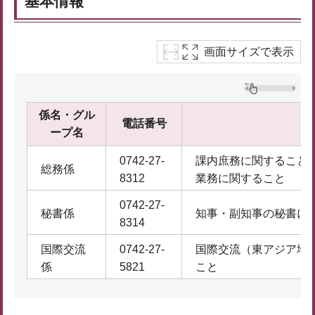
基本情報
画面サイズで表示
係名・グル
電話番号
ープ名
0742-27-
課内庶務に関すること
総務係
8312
業務に関すること
0742-27-
秘書係
知事・副知事の秘書に
8314
国際交流
0742-27-
国際交流（東アジア地
係
5821
こと