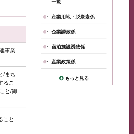
一覧
産業用地・脱炭素係
企業誘致係
宿泊施設誘致係
連事業
産業政策係
/まち
もっと見る
するこ
こと/御
ること