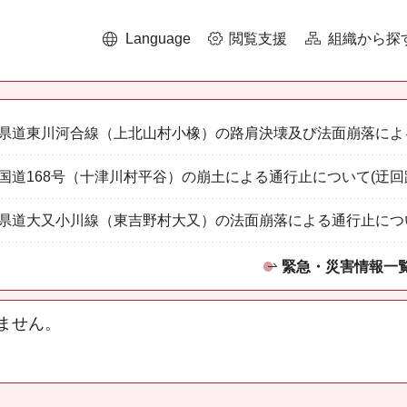
Language
閲覧支援
組織から探
県道東川河合線（上北山村小橡）の路肩決壊及び法面崩落によ
国道168号（十津川村平谷）の崩土による通行止について(迂回
県道大又小川線（東吉野村大又）の法面崩落による通行止につ
緊急・災害情報一
ません。