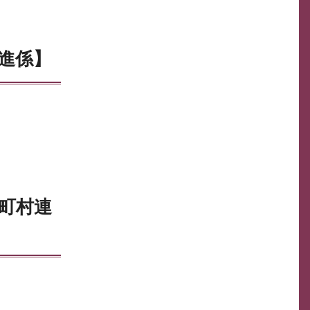
進係】
町村連