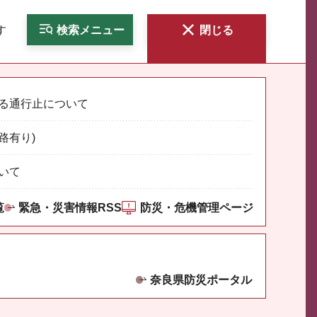
す
検索
メニュー
閉じる
る通行止について
路有り)
いて
覧
緊急・災害情報RSS
防災・危機管理ページ
奈良県防災ポータル