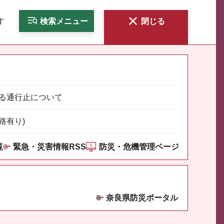
す
検索
メニュー
閉じる
る通行止について
路有り)
覧
緊急・災害情報RSS
防災・危機管理ページ
奈良県防災ポータル