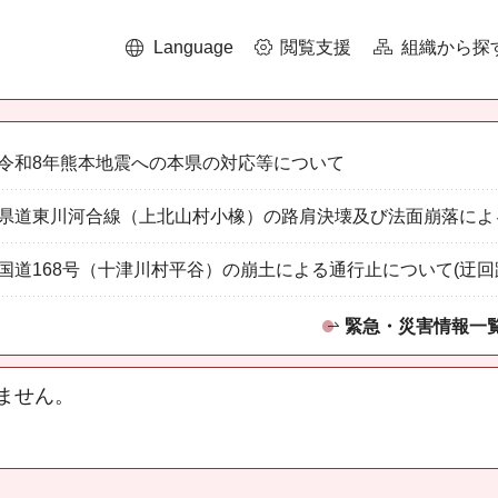
Language
閲覧支援
組織から探
令和8年熊本地震への本県の対応等について
県道東川河合線（上北山村小橡）の路肩決壊及び法面崩落によ
国道168号（十津川村平谷）の崩土による通行止について(迂回
緊急・災害情報一
ません。