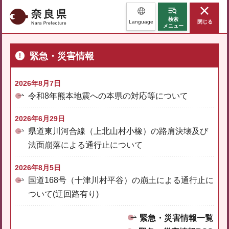
奈良県
検索
Language
閉じる
メニュー
緊急・災害情報
2026年8月7日
令和8年熊本地震への本県の対応等について
2026年6月29日
県道東川河合線（上北山村小橡）の路肩決壊及び
法面崩落による通行止について
2026年8月5日
国道168号（十津川村平谷）の崩土による通行止に
ついて(迂回路有り)
緊急・災害情報一覧