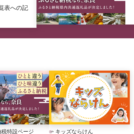
覧表への記
納税特設ページ
キッズならけん