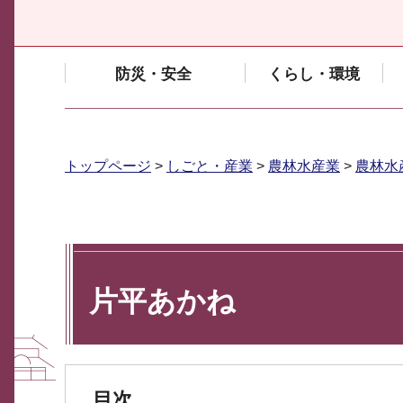
防災・安全
くらし・環境
トップページ
>
しごと・産業
>
農林水産業
>
農林水
片平あかね
目次