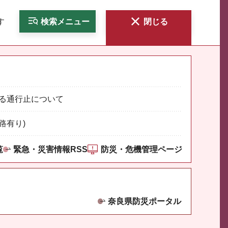
す
検索
メニュー
閉じる
る通行止について
路有り)
覧
緊急・災害情報RSS
防災・危機管理ページ
奈良県防災ポータル