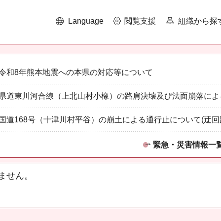
Language
閲覧支援
組織から探
令和8年熊本地震への本県の対応等について
県道東川河合線（上北山村小橡）の路肩決壊及び法面崩落によ
国道168号（十津川村平谷）の崩土による通行止について(迂回
緊急・災害情報一
ません。