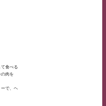
して食べる
カの肉を
リーで、ヘ