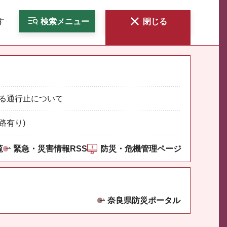
す
検索
メニュー
閉じる
る通行止について
路有り)
覧
緊急・災害情報RSS
防災・危機管理ページ
奈良県防災ポータル