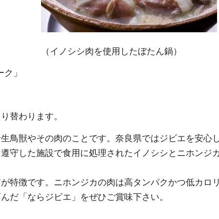
（イノシシ肉を使用したぼたん鍋）
ーク」
切り替わります。
野生鳥獣やその肉のことです。奈良県ではジビエを安心
を遵守した施設で食用に処理されたイノシシとニホンジ
質が特徴です。ニホンジカの肉は高タンパクかつ低カロ
育んだ「ならジビエ」をぜひご賞味下さい。