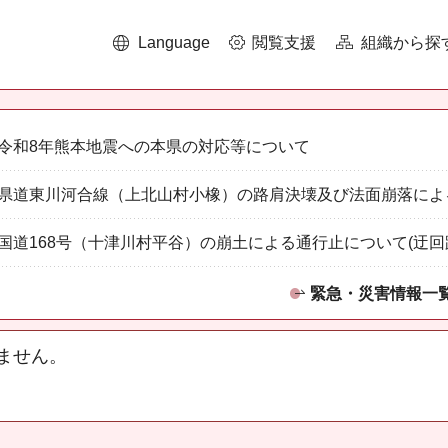
Language
閲覧支援
組織から探
令和8年熊本地震への本県の対応等について
県道東川河合線（上北山村小橡）の路肩決壊及び法面崩落によ
国道168号（十津川村平谷）の崩土による通行止について(迂回
緊急・災害情報一
ません。