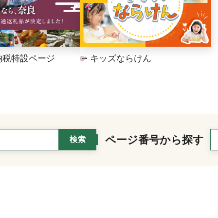
納税特設ページ
キッズならけん
ページ番号から探す