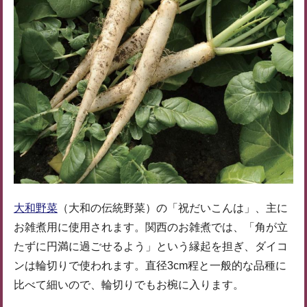
大和野菜
（大和の伝統野菜）の「祝だいこんは」、主に
お雑煮用に使用されます。関西のお雑煮では、「角が立
たずに円満に過ごせるよう」という縁起を担ぎ、ダイコ
ンは輪切りで使われます。直径3cm程と一般的な品種に
比べて細いので、輪切りでもお椀に入ります。