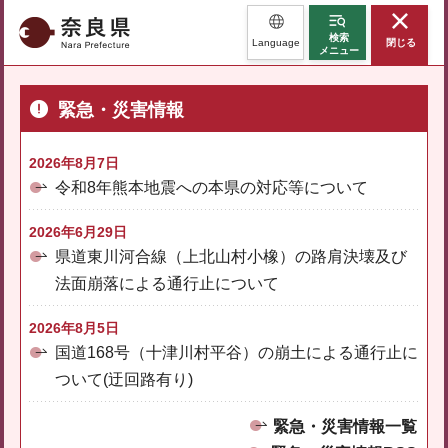
奈良県
検索
Language
閉じる
メニュー
緊急・災害情報
2026年8月7日
令和8年熊本地震への本県の対応等について
2026年6月29日
県道東川河合線（上北山村小橡）の路肩決壊及び
法面崩落による通行止について
2026年8月5日
国道168号（十津川村平谷）の崩土による通行止に
ついて(迂回路有り)
緊急・災害情報一覧