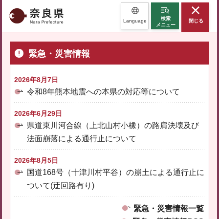
奈良県
検索
Language
閉じる
メニュー
緊急・災害情報
2026年8月7日
令和8年熊本地震への本県の対応等について
2026年6月29日
県道東川河合線（上北山村小橡）の路肩決壊及び
法面崩落による通行止について
2026年8月5日
国道168号（十津川村平谷）の崩土による通行止に
ついて(迂回路有り)
緊急・災害情報一覧