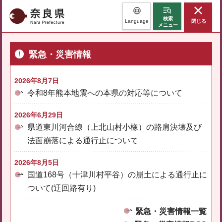
奈良県
検索
Language
閉じる
メニュー
緊急・災害情報
2026年8月7日
令和8年熊本地震への本県の対応等について
2026年6月29日
県道東川河合線（上北山村小橡）の路肩決壊及び
法面崩落による通行止について
2026年8月5日
国道168号（十津川村平谷）の崩土による通行止に
ついて(迂回路有り)
緊急・災害情報一覧