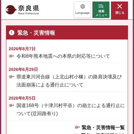
奈良県
検索
Language
閉じる
メニュー
緊急・災害情報
2026年8月7日
令和8年熊本地震への本県の対応等について
2026年6月29日
県道東川河合線（上北山村小橡）の路肩決壊及び
法面崩落による通行止について
2026年8月5日
国道168号（十津川村平谷）の崩土による通行止に
ついて(迂回路有り)
緊急・災害情報一覧