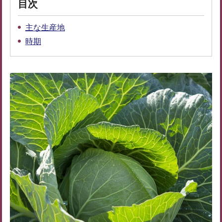
目次
主な生産地
時期