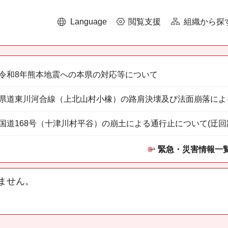
Language
閲覧支援
組織から探
令和8年熊本地震への本県の対応等について
県道東川河合線（上北山村小橡）の路肩決壊及び法面崩落によ
国道168号（十津川村平谷）の崩土による通行止について(迂回
緊急・災害情報一
ません。