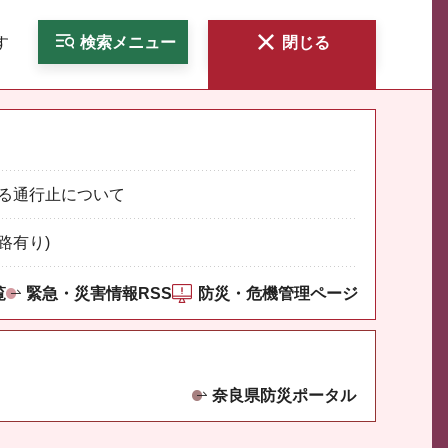
す
検索
メニュー
閉じる
る通行止について
路有り)
覧
緊急・災害情報RSS
防災・危機管理ページ
奈良県防災ポータル