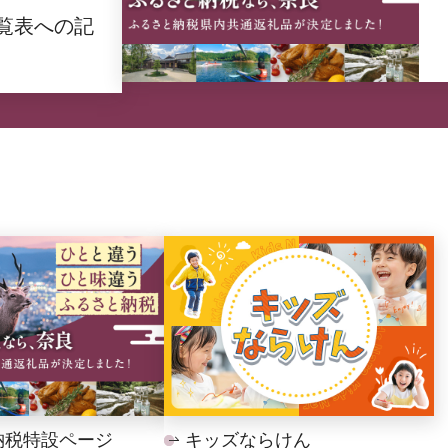
覧表への記
納税特設ページ
キッズならけん