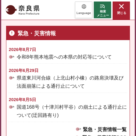
奈良県
検索
Language
閉じる
メニュー
緊急・災害情報
2026年8月7日
令和8年熊本地震への本県の対応等について
2026年6月29日
県道東川河合線（上北山村小橡）の路肩決壊及び
法面崩落による通行止について
2026年8月5日
国道168号（十津川村平谷）の崩土による通行止に
ついて(迂回路有り)
緊急・災害情報一覧