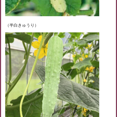
（半白きゅうり）